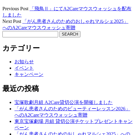
Previous Post
「飛鳥Ⅱ」にてA2Careマウスウォッシュを配布
しました
Next Post
「がん患者さんのためのおしゃれマルシェ2025」
へのA2Careマウスウォッシュ寄贈
Sidebar
Search
カテゴリー
お知らせ
イベント
キャンペーン
最近の投稿
宝塚歌劇月組 A2Care貸切公演を開催しました
「がん患者さんのためのビューティーレッスン2026」
へのA2Careマウスウォッシュ寄贈
東京宝塚劇場 月組 貸切公演チケットプレゼントキャン
ペーン
「がん患者さんのためのおしゃれマルシェ2025」への