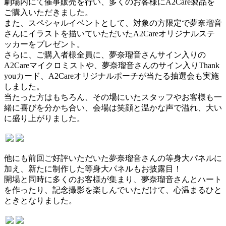
劇場内にて催事販売を行い、多くのお客様にA2Care製品を
ご購入いただきました。
また、スペシャルイベントとして、対象の方限定で夢奈瑠音
さんにイラストを描いていただいたA2Careオリジナルステ
ッカーをプレゼント。
さらに、ご購入者様全員に、夢奈瑠音さんサイン入りの
A2Careマイクロミストや、夢奈瑠音さんのサイン入りThank
youカード、A2Careオリジナルポーチが当たる抽選会も実施
しました。
当たった方はもちろん、その場にいたスタッフやお客様も一
緒に喜びを分かち合い、会場は笑顔と温かな声で溢れ、大い
に盛り上がりました。
他にも前回ご好評いただいた夢奈瑠音さんの等身大パネルに
加え、新たに制作した等身大パネルもお披露目！
開場と同時に多くのお客様が集まり、夢奈瑠音さんとハート
を作ったり、記念撮影を楽しんでいただけて、心温まるひと
ときとなりました。